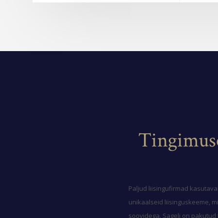
Tingimuse
Paljud liisingufirmad kasutava
unikaalseid liisinguskeeme, m
soovidega. Sageli on pakutud t