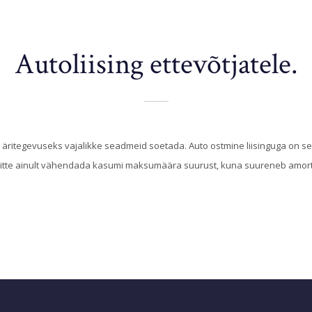
Autoliising ettevõtjatele.
a äritegevuseks vajalikke seadmeid soetada. Auto ostmine liisinguga on sel ju
 mitte ainult vähendada kasumi maksumäära suurust, kuna suureneb amo