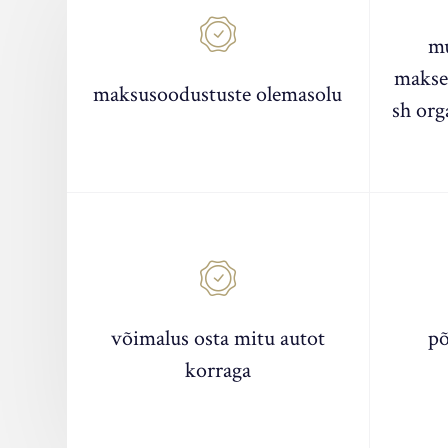
mu
makse
maksusoodustuste olemasolu
sh org
võimalus osta mitu autot
põ
korraga