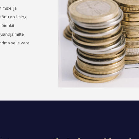
mimisel ja
sõnu on liising
sõidukit
guandja mitte
andma selle vara