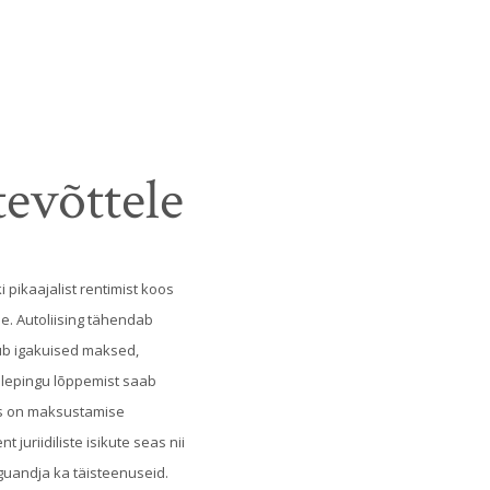
tevõttele
 pikaajalist rentimist koos
e. Autoliising tähendab
tasub igakuised maksed,
t lepingu lõppemist saab
aks on maksustamise
juriidiliste isikute seas nii
nguandja ka täisteenuseid.