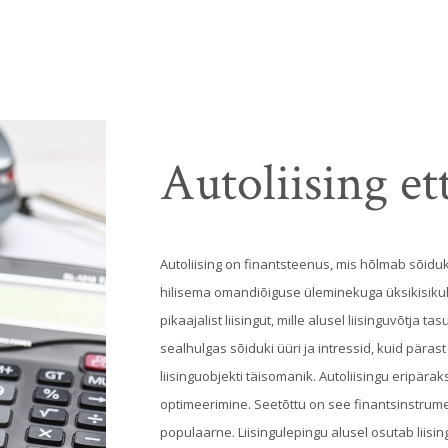
Autoliising et
Autoliising on finantsteenus, mis hõlmab sõiduki
hilisema omandiõiguse üleminekuga üksikisikul
pikaajalist liisingut, mille alusel liisinguvõtja 
sealhulgas sõiduki üüri ja intressid, kuid päras
liisinguobjekti täisomanik. Autoliisingu eripär
optimeerimine. Seetõttu on see finantsinstrument 
populaarne. Liisingulepingu alusel osutab liisi