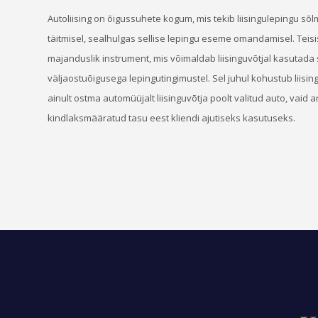
Autoliising on õigussuhete kogum, mis tekib liisingulepingu sõl
täitmisel, sealhulgas sellise lepingu eseme omandamisel. Teisi
majanduslik instrument, mis võimaldab liisinguvõtjal kasutada 
väljaostuõigusega lepingutingimustel. Sel juhul kohustub liisin
ainult ostma automüüjalt liisinguvõtja poolt valitud auto, vaid 
kindlaksmääratud tasu eest kliendi ajutiseks kasutuseks.