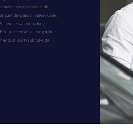
emidest või arutatakse läbi
isinguandja pakub lisateenuseid,
 Eelotsuse saab teha isegi
. Kui te ei soovi liisingut, kuid
ahendust, siis tasub tutvuda
.