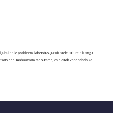
hul selle probleemi lahendus. Juriidilistele isikutele liisingu
rtisatsiooni mahaarvamiste summa, vaid aitab vähendada ka