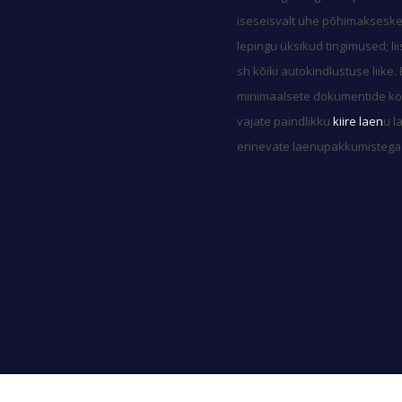
iseseisvalt ühe põhimakseske
lepingu üksikud tingimused; li
sh kõiki autokindlustuse liike.
minimaalsete dokumentide kohta
vajate paindlikku
kiire laen
u l
erinevate laenupakkumistega