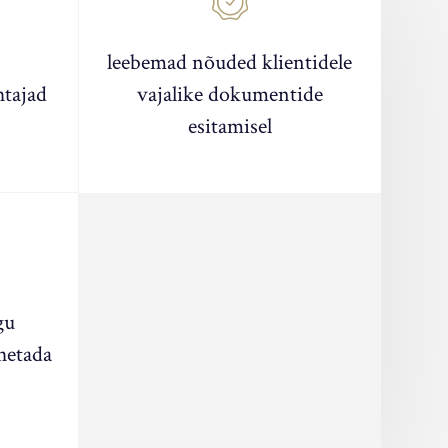
leebemad nõuded klientidele
htajad
vajalike dokumentide
esitamisel
gu
hetada