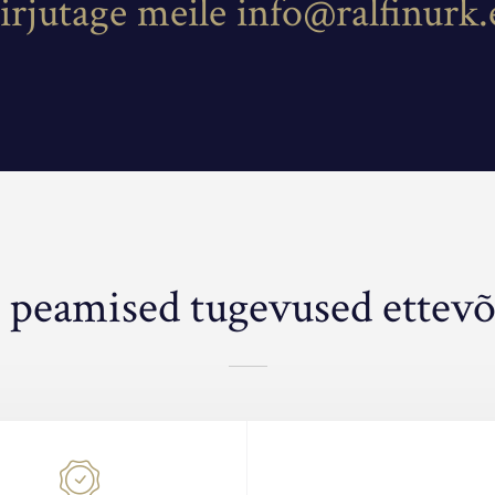
irjutage meile
info@ralfinurk.
 peamised tugevused ettevõt