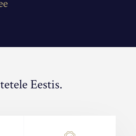
ee
etele Eestis.