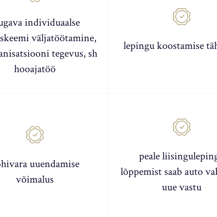
gava individuaalse
skeemi väljatöötamine,
lepingu koostamise tä
anisatsiooni tegevus, sh
hooajatöö
peale liisingulepin
hivara uuendamise
lõppemist saab auto va
võimalus
uue vastu