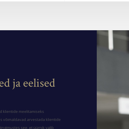
d ja eelised
d klientide meelitamiseks
is võimaldavad arvestada klientide
ingimustes see, et üürnik valib